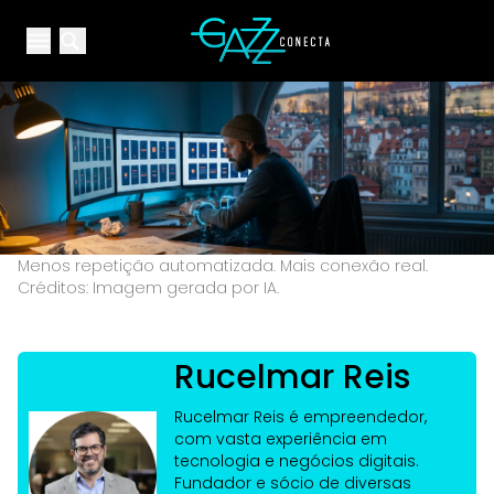
Your Company
Open main menu
Open main menu
Menos repetição automatizada. Mais conexão real.
Créditos: Imagem gerada por IA.
Rucelmar Reis
Rucelmar Reis é empreendedor,
com vasta experiência em
tecnologia e negócios digitais.
Fundador e sócio de diversas