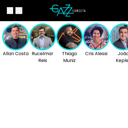
Your Company
Open main menu
Open main menu
Allan Costa
Rucelmar
Thiago
Cris Alessi
Joã
Reis
Muniz
Kepl