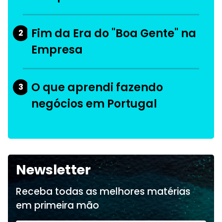
Fim da Era do "Boa Gente" na
2
Empresa
O que aprendi fazendo
3
negócios em Portugal
Newsletter
Receba todas as melhores matérias
em primeira mão