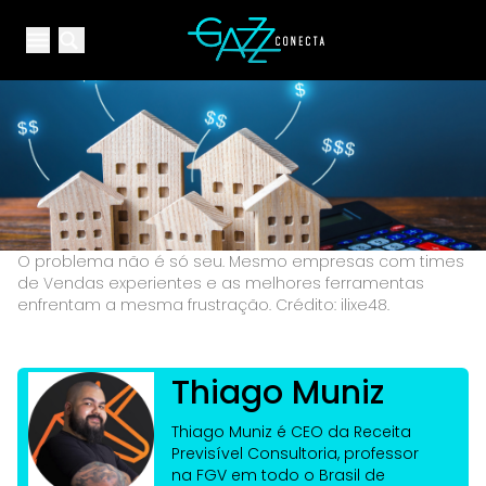
Your Company
Open main menu
Open main menu
O problema não é só seu. Mesmo empresas com times
de Vendas experientes e as melhores ferramentas
enfrentam a mesma frustração. Crédito: ilixe48.
Thiago Muniz
Thiago Muniz é CEO da Receita
Previsível Consultoria, professor
na FGV em todo o Brasil de