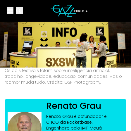
Your Company
Open main menu
Open main menu
Os dois festivais falam sobre inteligência artificial,
trabalho, longevidade, educação, comunidades. Mas o
“como” muda tudo. Crédito: GSP Photography.
Renato Grau
Renato Grau é cofundador e
CHCO da Rocketbase.
Engenheiro pelo IMT-Mauá,