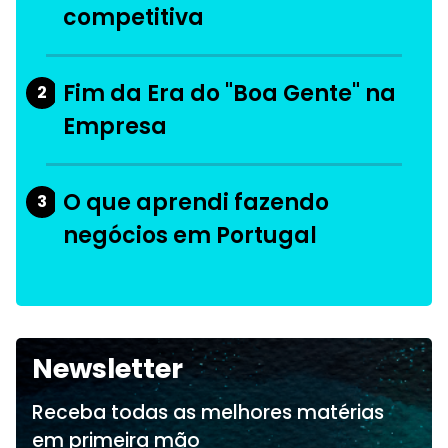
competitiva
Fim da Era do "Boa Gente" na
2
Empresa
O que aprendi fazendo
3
negócios em Portugal
Newsletter
Receba todas as melhores matérias
em primeira mão